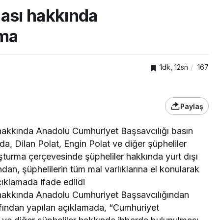
ması hakkında
ama
1dk, 12sn
167
Paylaş
 hakkında Anadolu Cumhuriyet Başsavcılığı basın
a, Dilan Polat, Engin Polat ve diğer şüpheliler
SPOR
ıkışan
şturma çerçevesinde şüpheliler hakkında yurt dışı
adına
Gökhan Değirmenci
ndan, şüphelilerin tüm mal varlıklarına el konularak
yeniden Kayserispor’da
açıklamada ifade edildi
 hakkında Anadolu Cumhuriyet Başsavcılığından
rafından yapılan açıklamada, “Cumhuriyet