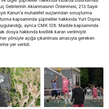
t ve diğer şüpheliler hakkında ihbarda bulunulması
uç Gelirlerinin Aklanmasının Önlenmesi, 213 Sayılı
yılı Kanun’a muhalefet suçlarından soruşturma
ruşturma kapsamında şüpheliler hakkında Yurt Dışına
iri uygulandığı, ayrıca CMK 128. Madde kapsamında
k dosya hakkında kısıtlılık kararı verilmiştir.
er yönüyle açığa çıkarılması amacıyla gereken
rine yer verildi.