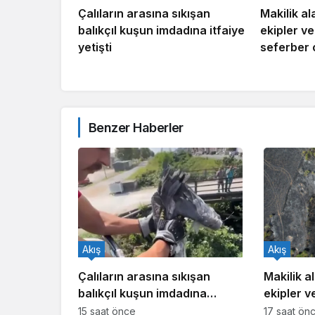
Çalıların arasına sıkışan
Makilik al
balıkçıl kuşun imdadına itfaiye
ekipler v
yetişti
seferber 
Benzer Haberler
Akış
Akış
Çalıların arasına sıkışan
Makilik al
balıkçıl kuşun imdadına
ekipler v
itfaiye yetişti
seferber
15 saat önce
17 saat ön