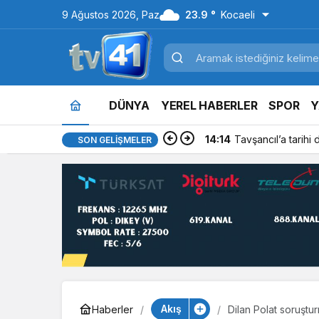
9 Ağustos 2026, Paz
23.9 °
Kocaeli
DÜNYA
YEREL HABERLER
SPOR
Y
14:14
Tavşancıl’a tarihi
SON GELIŞMELER
Akış
Haberler
Dilan Polat soruştu