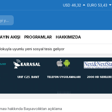
USD
46,32
EURO
53,43
AYIN AKIŞI
PROGRAMLAR
HAKKIMIZDA
 dokuyla uyumlu yeni sosyal tesis geliyor
rması hakkında Başsavcılıktan açıklama