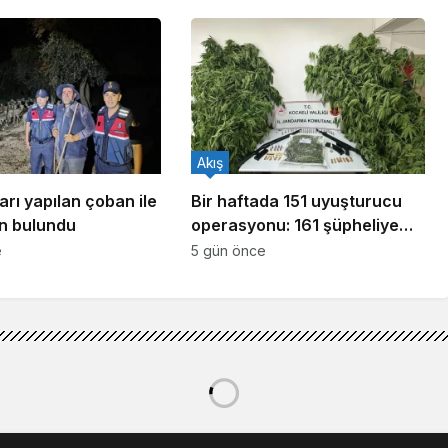
Akış
arı yapılan çoban ile
Bir haftada 151 uyuşturucu
n bulundu
operasyonu: 161 şüpheliye
işlem yapıldı!
e
5 gün önce