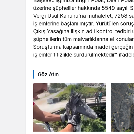
Başsavcılığımıza Engin Polat, Dilan Pola
üzerine şüpheliler hakkında 5549 sayılı S
Vergi Usul Kanunu’na muhalefet, 7258 sa
işlemlerine başlanılmıştır. Yürütülen so
Çıkış Yasağına ilişkin adli kontrol tedb
şüphelilerin tüm malvarlıklarına el konulara
Soruşturma kapsamında maddi gerçeğin h
işlemler titizlikle sürdürülmektedir” ifadele
Göz Atın