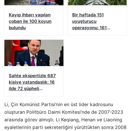
Kayıp ihbarı yapılan
Bir haftada 151
çoban ile 100 koyun
uyuşturucu
bulundu
operasyonu: 161
şüpheliye işlem yapıldı!
Sahte ekspertizle 687
kişiye vatandaşlık: 16
ilde 72 şüpheli
yakalandı
Li, Çin Komünist Partisi’nin en üst lider kadrosunu
oluşturan Politbüro Daimi Komitesi’nde de 2007-2023
arasında görev almıştı. Li Keqiang, Henan ve Liaoning
eyaletlerinin parti sekreterliğini yürüttükten sonra 2008