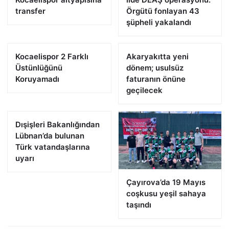
transfer
Örgütü fonlayan 43
şüpheli yakalandı
Kocaelispor 2 Farklı
Akaryakıtta yeni
Üstünlüğünü
dönem; usulsüz
Koruyamadı
faturanın önüne
geçilecek
Dışişleri Bakanlığından
Lübnan’da bulunan
Türk vatandaşlarına
uyarı
Çayırova’da 19 Mayıs
coşkusu yeşil sahaya
taşındı