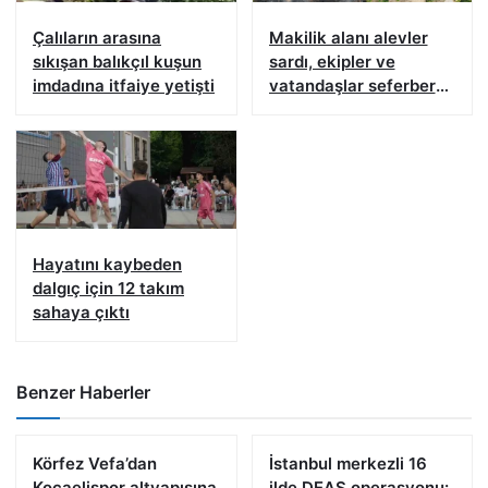
Çalıların arasına
Makilik alanı alevler
sıkışan balıkçıl kuşun
sardı, ekipler ve
imdadına itfaiye yetişti
vatandaşlar seferber
oldu
Hayatını kaybeden
dalgıç için 12 takım
sahaya çıktı
Benzer Haberler
Körfez Vefa’dan
İstanbul merkezli 16
Kocaelispor altyapısına
ilde DEAŞ operasyonu: