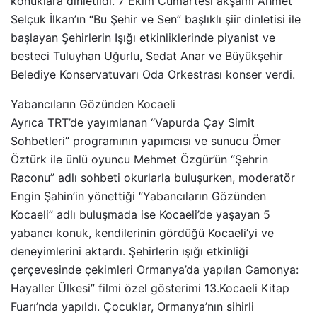
konuklara dinletildi. 7 Ekim Cumartesi akşamı Ahmet
Selçuk İlkan’ın “Bu Şehir ve Sen” başlıklı şiir dinletisi ile
başlayan Şehirlerin Işığı etkinliklerinde piyanist ve
besteci Tuluyhan Uğurlu, Sedat Anar ve Büyükşehir
Belediye Konservatuvarı Oda Orkestrası konser verdi.
Yabancıların Gözünden Kocaeli
Ayrıca TRT’de yayımlanan “Vapurda Çay Simit
Sohbetleri” programının yapımcısı ve sunucu Ömer
Öztürk ile ünlü oyuncu Mehmet Özgür’ün “Şehrin
Raconu” adlı sohbeti okurlarla buluşurken, moderatör
Engin Şahin’in yönettiği “Yabancıların Gözünden
Kocaeli” adlı buluşmada ise Kocaeli’de yaşayan 5
yabancı konuk, kendilerinin gördüğü Kocaeli’yi ve
deneyimlerini aktardı. Şehirlerin ışığı etkinliği
çerçevesinde çekimleri Ormanya’da yapılan Gamonya:
Hayaller Ülkesi” filmi özel gösterimi 13.Kocaeli Kitap
Fuarı’nda yapıldı. Çocuklar, Ormanya’nın sihirli