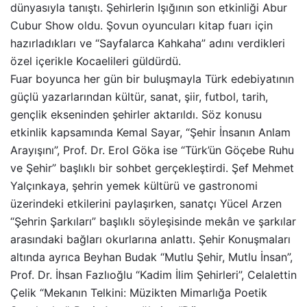
dünyasıyla tanıştı. Şehirlerin Işığının son etkinliği Abur
Cubur Show oldu. Şovun oyuncuları kitap fuarı için
hazırladıkları ve “Sayfalarca Kahkaha” adını verdikleri
özel içerikle Kocaelileri güldürdü.
Fuar boyunca her gün bir buluşmayla Türk edebiyatının
güçlü yazarlarından kültür, sanat, şiir, futbol, tarih,
gençlik ekseninden şehirler aktarıldı. Söz konusu
etkinlik kapsamında Kemal Sayar, “Şehir İnsanın Anlam
Arayışını”, Prof. Dr. Erol Göka ise “Türk’ün Göçebe Ruhu
ve Şehir” başlıklı bir sohbet gerçekleştirdi. Şef Mehmet
Yalçınkaya, şehrin yemek kültürü ve gastronomi
üzerindeki etkilerini paylaşırken, sanatçı Yücel Arzen
“Şehrin Şarkıları” başlıklı söyleşisinde mekân ve şarkılar
arasındaki bağları okurlarına anlattı. Şehir Konuşmaları
altında ayrıca Beyhan Budak “Mutlu Şehir, Mutlu İnsan”,
Prof. Dr. İhsan Fazlıoğlu “Kadim İlim Şehirleri”, Celalettin
Çelik “Mekanın Telkini: Müzikten Mimarlığa Poetik