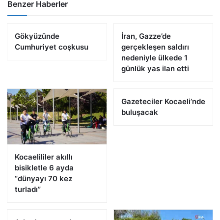
Benzer Haberler
Gökyüzünde
İran, Gazze’de
Cumhuriyet coşkusu
gerçekleşen saldırı
nedeniyle ülkede 1
günlük yas ilan etti
Gazeteciler Kocaeli’nde
buluşacak
Kocaelililer akıllı
bisikletle 6 ayda
“dünyayı 70 kez
turladı”