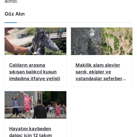
alındı.
Göz Atın
Çalıların arasına
Makilik alanı alevler
sıkışan balıkçıl kuşun
sardı, ekipler ve
imdadına itfaiye yetişti
vatandaşlar seferber
oldu
Hayatını kaybeden
dalgıç için 12 takım