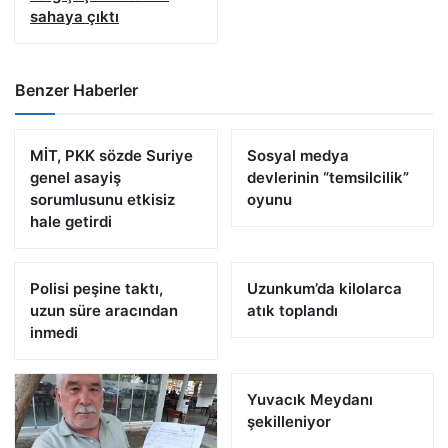
sahaya çıktı
Benzer Haberler
MİT, PKK sözde Suriye
Sosyal medya
genel asayiş
devlerinin “temsilcilik”
sorumlusunu etkisiz
oyunu
hale getirdi
Polisi peşine taktı,
Uzunkum’da kilolarca
uzun süre aracından
atık toplandı
inmedi
Yuvacık Meydanı
şekilleniyor