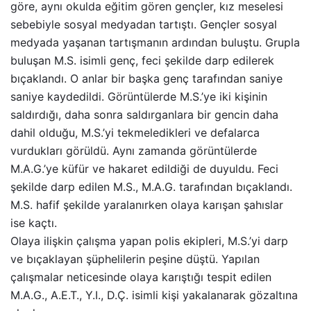
göre, aynı okulda eğitim gören gençler, kız meselesi
sebebiyle sosyal medyadan tartıştı. Gençler sosyal
medyada yaşanan tartışmanın ardından buluştu. Grupla
buluşan M.S. isimli genç, feci şekilde darp edilerek
bıçaklandı. O anlar bir başka genç tarafından saniye
saniye kaydedildi. Görüntülerde M.S.’ye iki kişinin
saldırdığı, daha sonra saldırganlara bir gencin daha
dahil olduğu, M.S.’yi tekmeledikleri ve defalarca
vurdukları görüldü. Aynı zamanda görüntülerde
M.A.G.’ye küfür ve hakaret edildiği de duyuldu. Feci
şekilde darp edilen M.S., M.A.G. tarafından bıçaklandı.
M.S. hafif şekilde yaralanırken olaya karışan şahıslar
ise kaçtı.
Olaya ilişkin çalışma yapan polis ekipleri, M.S.’yi darp
ve bıçaklayan şüphelilerin peşine düştü. Yapılan
çalışmalar neticesinde olaya karıştığı tespit edilen
M.A.G., A.E.T., Y.I., D.Ç. isimli kişi yakalanarak gözaltına