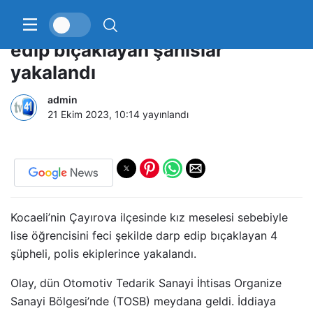
Lise öğrencisini feci şekilde darp
edip bıçaklayan şahıslar
yakalandı
admin
21 Ekim 2023, 10:14
yayınlandı
Kocaeli’nin Çayırova ilçesinde kız meselesi sebebiyle
lise öğrencisini feci şekilde darp edip bıçaklayan 4
şüpheli, polis ekiplerince yakalandı.
Olay, dün Otomotiv Tedarik Sanayi İhtisas Organize
Sanayi Bölgesi’nde (TOSB) meydana geldi. İddiaya