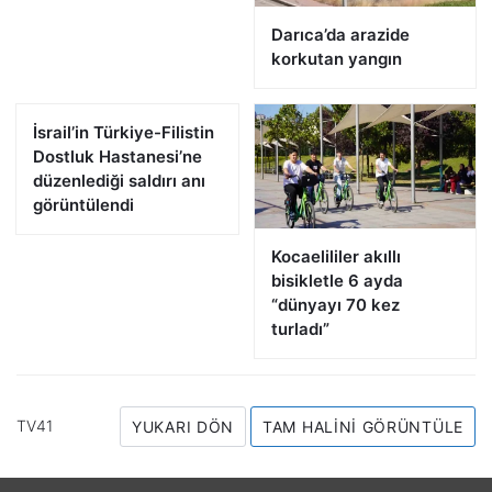
Darıca’da arazide
korkutan yangın
İsrail’in Türkiye-Filistin
Dostluk Hastanesi’ne
düzenlediği saldırı anı
görüntülendi
Kocaelililer akıllı
bisikletle 6 ayda
“dünyayı 70 kez
turladı”
TV41
YUKARI DÖN
TAM HALINI GÖRÜNTÜLE