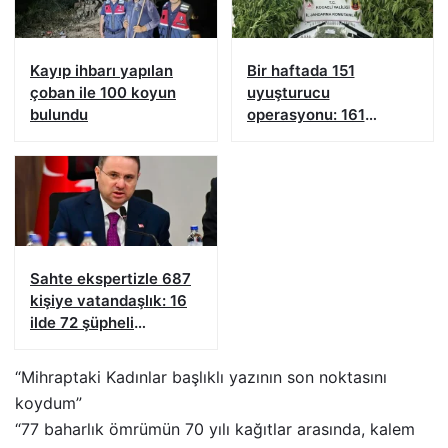
Kayıp ihbarı yapılan
Bir haftada 151
çoban ile 100 koyun
uyuşturucu
bulundu
operasyonu: 161
şüpheliye işlem yapıldı!
Sahte ekspertizle 687
kişiye vatandaşlık: 16
ilde 72 şüpheli
yakalandı
“Mihraptaki Kadınlar başlıklı yazının son noktasını
koydum”
“77 baharlık ömrümün 70 yılı kağıtlar arasında, kalem