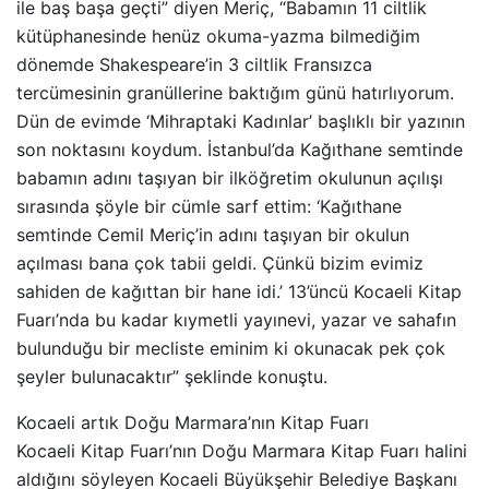
ile baş başa geçti” diyen Meriç, “Babamın 11 ciltlik
kütüphanesinde henüz okuma-yazma bilmediğim
dönemde Shakespeare’in 3 ciltlik Fransızca
tercümesinin granüllerine baktığım günü hatırlıyorum.
Dün de evimde ‘Mihraptaki Kadınlar’ başlıklı bir yazının
son noktasını koydum. İstanbul’da Kağıthane semtinde
babamın adını taşıyan bir ilköğretim okulunun açılışı
sırasında şöyle bir cümle sarf ettim: ‘Kağıthane
semtinde Cemil Meriç’in adını taşıyan bir okulun
açılması bana çok tabii geldi. Çünkü bizim evimiz
sahiden de kağıttan bir hane idi.’ 13’üncü Kocaeli Kitap
Fuarı’nda bu kadar kıymetli yayınevi, yazar ve sahafın
bulunduğu bir mecliste eminim ki okunacak pek çok
şeyler bulunacaktır” şeklinde konuştu.
Kocaeli artık Doğu Marmara’nın Kitap Fuarı
Kocaeli Kitap Fuarı’nın Doğu Marmara Kitap Fuarı halini
aldığını söyleyen Kocaeli Büyükşehir Belediye Başkanı