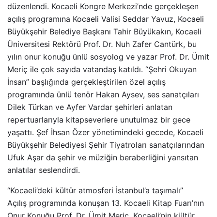
düzenlendi. Kocaeli Kongre Merkezi’nde gerçekleşen
açılış programına Kocaeli Valisi Seddar Yavuz, Kocaeli
Büyükşehir Belediye Başkanı Tahir Büyükakın, Kocaeli
Üniversitesi Rektörü Prof. Dr. Nuh Zafer Cantürk, bu
yılın onur konuğu ünlü sosyolog ve yazar Prof. Dr. Ümit
Meriç ile çok sayıda vatandaş katıldı. “Şehri Okuyan
İnsan” başlığında gerçekleştirilen özel açılış
programında ünlü tenör Hakan Aysev, ses sanatçıları
Dilek Türkan ve Ayfer Vardar şehirleri anlatan
repertuarlarıyla kitapseverlere unutulmaz bir gece
yaşattı. Şef İhsan Özer yönetimindeki gecede, Kocaeli
Büyükşehir Belediyesi Şehir Tiyatroları sanatçılarından
Ufuk Aşar da şehir ve müziğin beraberliğini yansıtan
anlatılar seslendirdi.
“Kocaeli’deki kültür atmosferi İstanbul’a taşımalı”
Açılış programında konuşan 13. Kocaeli Kitap Fuarı’nın
Onur Konuğu Prof. Dr. Ümit Meriç, Kocaeli’nin kültür