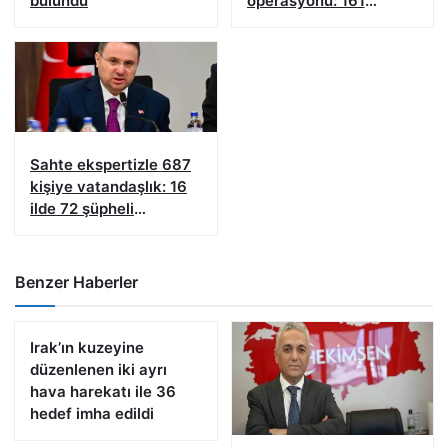
bulundu
operasyonu: 161
şüpheliye işlem yapıldı!
Sahte ekspertizle 687
kişiye vatandaşlık: 16
ilde 72 şüpheli
yakalandı
Benzer Haberler
Irak’ın kuzeyine
düzenlenen iki ayrı
hava harekatı ile 36
hedef imha edildi