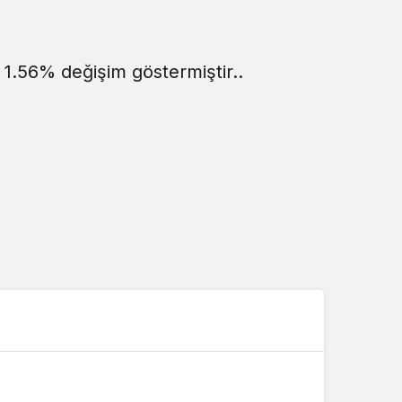
Sistem Modu
Sistem modunu seçin.
 1.56% değişim göstermiştir..