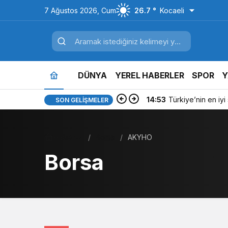
7 Ağustos 2026, Cum
26.7 °
Kocaeli
DÜNYA
YEREL HABERLER
SPOR
Y
14:53
Türkiye’nin en iyi si
SON GELIŞMELER
Haberler
Borsa
AKYHO
Borsa