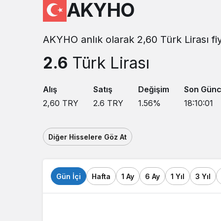
AKYHO
AKYHO anlık olarak 2,60 Türk Lirası fi
2.6
Türk Lirası
Alış
Satış
Değişim
Son Günc
2,60
TRY
2.6
TRY
1.56
%
18:10:01
Diğer Hisselere Göz At
Gün İçi
Hafta
1 Ay
6 Ay
1 Yıl
3 Yıl