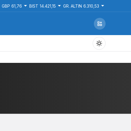
GBP
61,76
BIST
14.421,15
GR. ALTIN
6.310,53
Gündüz Modu
Gündüz modunu seçin.
Gece Modu
Gece modunu seçin.