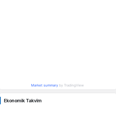
ANELE
17,55
17.55
5.91
18:
ANGEN
10,44
10.44
0.97
18:
ANHYT
110,50
110.5
0.18
18:
ANSGR
26,02
26.02
0.85
18:
APBDL
34,01
34.01
-0.67
18:
APGLD
557,50
557.5
-1.98
18:
APLIB
44,10
44.1
-0.29
18:
Market summary
by TradingView
APMDL
24,12
24.12
-1.11
18:
Ekonomik Takvim
APX30
36,01
36.01
-0.96
18:
ARASE
93,70
93.7
4.87
18: