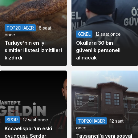
BAYRK
4,65
4.65
-0.21
18:
BEGYO
4,66
4.66
-3.72
18:
BERA
TOP20HABER
8 saat
17,05
17.05
-1.45
18:
GENEL
12 saat önce
önce
BESLR
13,65
13.65
0.37
18:
Türkiye’nin en iyi
Okullara 30 bin
simitleri listesi İzmitlileri
güvenlik personeli
BESTE
24,00
24
1.27
18:
kızdırdı
alınacak
BEYAZ
28,02
28.02
0.79
18:
BFREN
136,60
136.6
-0.73
18:
BIENY
23,82
23.82
-0.83
18:
BIGCH
6,85
6.85
-2.14
18:
SPOR
12 saat önce
TOP20HABER
12 saat
BIGEN
9,12
9.12
-0.55
18:
önce
Kocaelispor’un eski
oyuncusu Serdar
Tavşancıl’a yeni sosyal