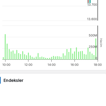
13.700
ALBRK
8,30
8.3
0.12
18:
ALCAR
716,50
716.5
-0.76
18:
13.600
ALCTL
134,70
134.7
-0.96
18:
500M
ALFAS
37,32
37.32
-0.37
18:
Hacim
250M
ALGYO
5,86
5.86
-5.33
18:
0
ALKA
11,56
11.56
5
18:
10:00
12:00
14:00
16:00
18:00
ALKIM
17,12
17.12
0.41
18:
Endeksler
ALKLC
341,00
341
-1.23
18:
ALTNY
14,76
14.76
2.22
18:
ALVES
3,39
3.39
-0.88
18: