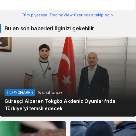
BAGFS
35,78
35.78
-1.87
18:
Tüm piyasaları TradingView üzerinden takip edin
BAHKM
138,80
138.8
-2.66
18:
Bu en son haberleri ilginizi çekebilir
BAKAB
41,34
41.34
-2.68
18:
BALAT
96,05
96.05
-1.99
18:
BALSU
14,41
14.41
-0.48
18:
BANVT
154,20
154.2
0.26
18:
TOP20HABER
8 saat önce
BARMA
48,60
48.6
0.7
18:
Güreşçi Alperen Tokgöz Akdeniz Oyunları’nda
Türkiye’yi temsil edecek
BASCM
13,55
13.55
0.89
18:
BASGZ
50,35
50.35
-0.89
18: