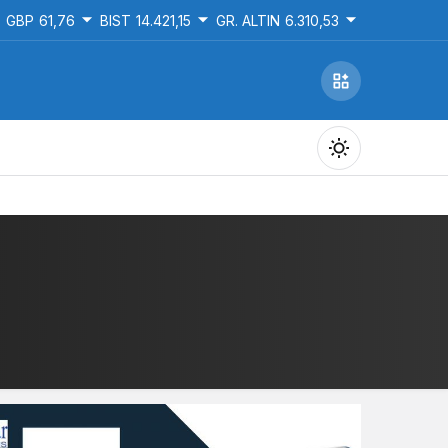
GBP
61,76
BIST
14.421,15
GR. ALTIN
6.310,53
Gündüz Modu
Gündüz modunu seçin.
Gece Modu
Gece modunu seçin.