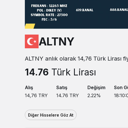
ALTNY
ALTNY anlık olarak 14,76 Türk Lirası f
14.76
Türk Lirası
Alış
Satış
Değişim
Son G
14,76
TRY
14.76
TRY
2.22
%
18:10:
Diğer Hisselere Göz At