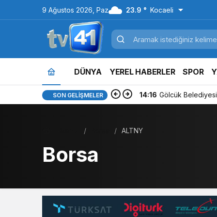
9 Ağustos 2026, Paz
23.9 °
Kocaeli
DÜNYA
YEREL HABERLER
SPOR
Y
14:14
Tavşancıl’a tarihi
SON GELIŞMELER
Haberler
Borsa
ALTNY
Borsa