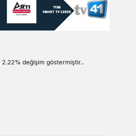
Sistem Modu
Sistem modunu seçin.
e 2.22% değişim göstermiştir..