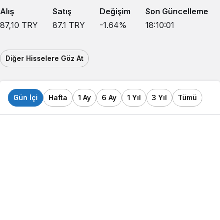
Alış
Satış
Değişim
Son Güncelleme
87,10
TRY
87.1
TRY
-1.64
%
18:10:01
Diğer Hisselere Göz At
Gün İçi
Hafta
1 Ay
6 Ay
1 Yıl
3 Yıl
Tümü