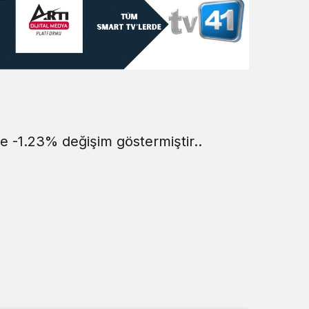
Sistem Modu
Sistem modunu seçin.
te -1.23% değişim göstermiştir..