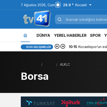
7 Ağustos 2026, Cum
28.9 °
Kocaeli
DÜNYA
YEREL HABERLER
SPOR
Y
10:15
Kocaelispor’un es
SON GELIŞMELER
Haberler
Borsa
ALKLC
Borsa