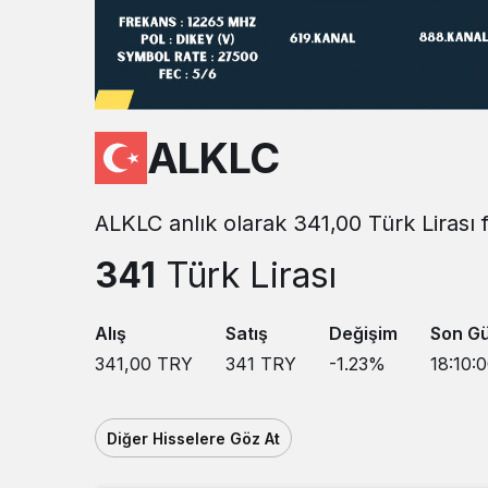
ALKLC
ALKLC anlık olarak 341,00 Türk Lirası 
341
Türk Lirası
Alış
Satış
Değişim
Son G
341,00
TRY
341
TRY
-1.23
%
18:10:
Diğer Hisselere Göz At