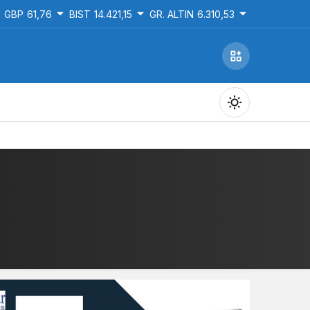
GBP
61,76
BIST
14.421,15
GR. ALTIN
6.310,53
Gündüz Modu
Gündüz modunu seçin.
Gece Modu
Gece modunu seçin.