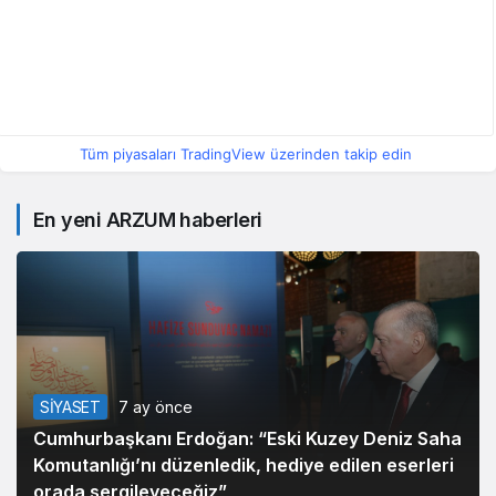
Tüm piyasaları TradingView üzerinden takip edin
En yeni ARZUM haberleri
SİYASET
7 ay önce
Cumhurbaşkanı Erdoğan: “Eski Kuzey Deniz Saha
Komutanlığı’nı düzenledik, hediye edilen eserleri
orada sergileyeceğiz”