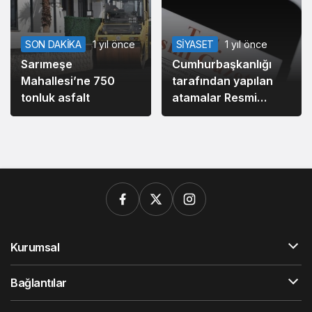
SON DAKİKA
1 yıl önce
SİYASET
1 yıl önce
Sarımeşe
Cumhurbaşkanlığı
Mahallesi’ne 750
tarafından yapılan
tonluk asfalt
atamalar Resmi
Gazete’de
Kurumsal
Bağlantılar