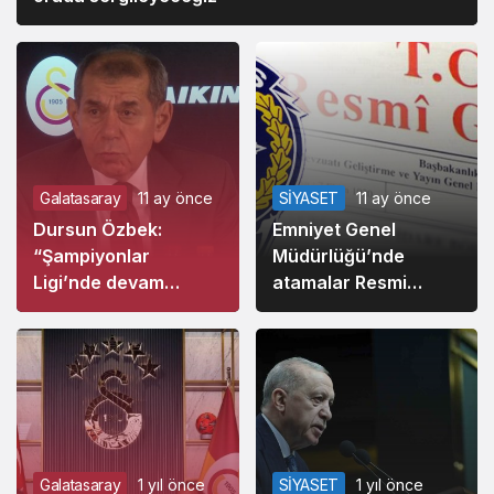
Galatasaray
11 ay önce
SİYASET
11 ay önce
Dursun Özbek:
Emniyet Genel
“Şampiyonlar
Müdürlüğü’nde
Ligi’nde devam
atamalar Resmi
etmek istiyoruz”
Gazete’de
Galatasaray
1 yıl önce
SİYASET
1 yıl önce