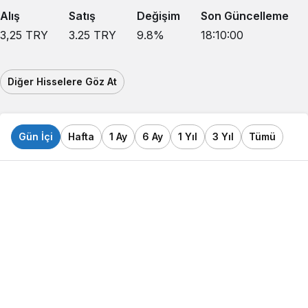
Alış
Satış
Değişim
Son Güncelleme
3,25
TRY
3.25
TRY
9.8
%
18:10:00
Diğer Hisselere Göz At
Gün İçi
Hafta
1 Ay
6 Ay
1 Yıl
3 Yıl
Tümü