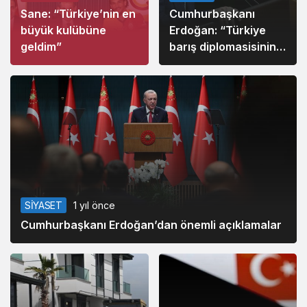
Sane: “Türkiye’nin en
Cumhurbaşkanı
büyük kulübüne
Erdoğan: “Türkiye
geldim”
barış diplomasisinin
ana merkezlerinden
biri haline
dönüşüyor”
SİYASET
1 yıl önce
Cumhurbaşkanı Erdoğan’dan önemli açıklamalar