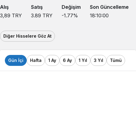
Alış
Satış
Değişim
Son Güncelleme
3,89
TRY
3.89
TRY
-1.77
%
18:10:00
Diğer Hisselere Göz At
Gün İçi
Hafta
1 Ay
6 Ay
1 Yıl
3 Yıl
Tümü