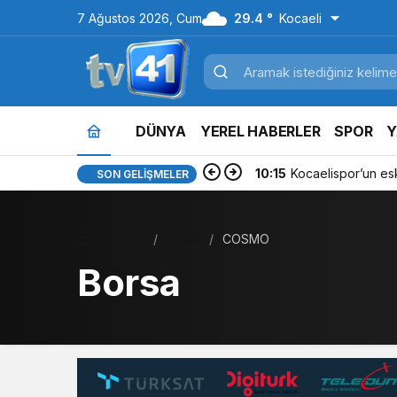
7 Ağustos 2026, Cum
29.4 °
Kocaeli
DÜNYA
YEREL HABERLER
SPOR
Y
10:15
Kocaelispor’un es
SON GELIŞMELER
Haberler
Borsa
COSMO
Borsa