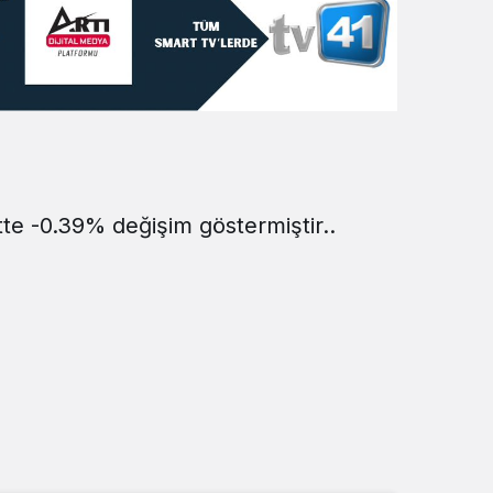
Sistem Modu
Sistem modunu seçin.
tte -0.39% değişim göstermiştir..