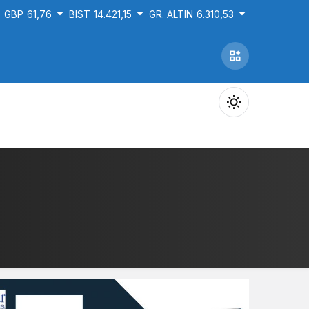
GBP
61,76
BIST
14.421,15
GR. ALTIN
6.310,53
Gündüz Modu
Gündüz modunu seçin.
Gece Modu
Gece modunu seçin.