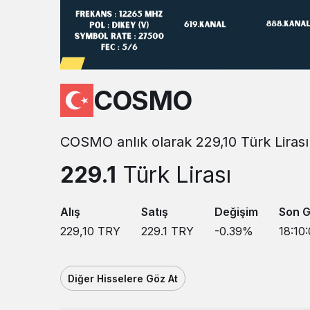
COSMO
COSMO anlık olarak 229,10 Türk Lirası 
229.1
Türk Lirası
Alış
Satış
Değişim
Son 
229,10
TRY
229.1
TRY
-0.39
%
18:10:
Diğer Hisselere Göz At