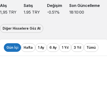
Alış
Satış
Değişim
Son Güncelleme
1,95
TRY
1.95
TRY
-0.51
%
18:10:00
Diğer Hisselere Göz At
Gün İçi
Hafta
1 Ay
6 Ay
1 Yıl
3 Yıl
Tümü