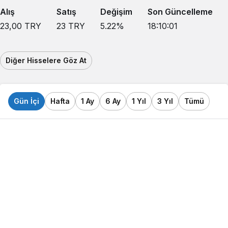
Alış
Satış
Değişim
Son Güncelleme
23,00
TRY
23
TRY
5.22
%
18:10:01
Diğer Hisselere Göz At
Gün İçi
Hafta
1 Ay
6 Ay
1 Yıl
3 Yıl
Tümü