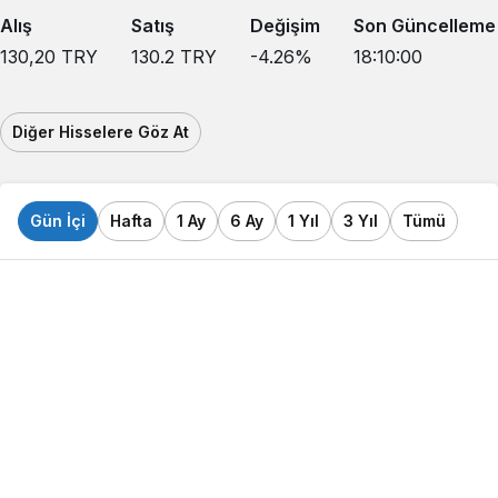
Alış
Satış
Değişim
Son Güncelleme
130,20
TRY
130.2
TRY
-4.26
%
18:10:00
Diğer Hisselere Göz At
Gün İçi
Hafta
1 Ay
6 Ay
1 Yıl
3 Yıl
Tümü