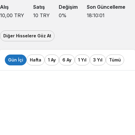
Alış
Satış
Değişim
Son Güncelleme
10,00
TRY
10
TRY
0
%
18:10:01
Diğer Hisselere Göz At
Gün İçi
Hafta
1 Ay
6 Ay
1 Yıl
3 Yıl
Tümü