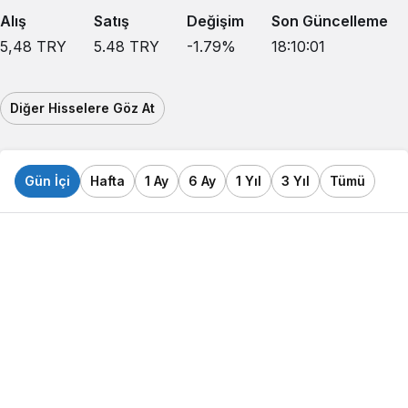
Alış
Satış
Değişim
Son Güncelleme
5,48
TRY
5.48
TRY
-1.79
%
18:10:01
Diğer Hisselere Göz At
Gün İçi
Hafta
1 Ay
6 Ay
1 Yıl
3 Yıl
Tümü