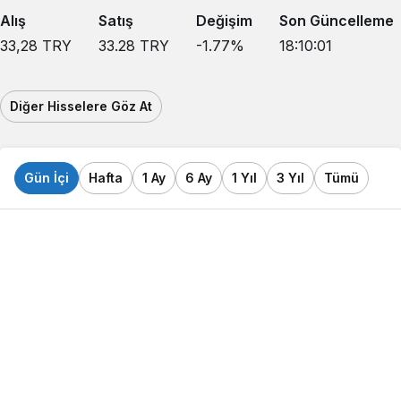
Alış
Satış
Değişim
Son Güncelleme
33,28
TRY
33.28
TRY
-1.77
%
18:10:01
Diğer Hisselere Göz At
Gün İçi
Hafta
1 Ay
6 Ay
1 Yıl
3 Yıl
Tümü