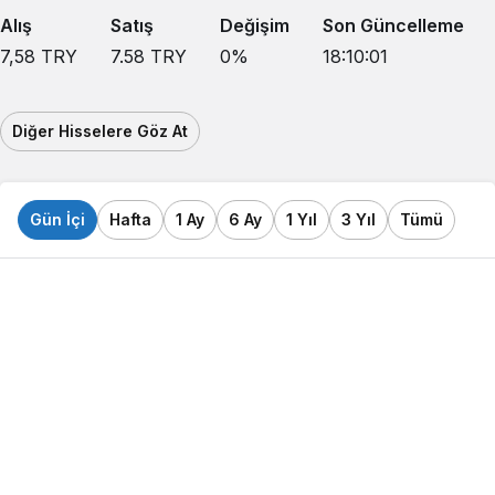
Alış
Satış
Değişim
Son Güncelleme
7,58
TRY
7.58
TRY
0
%
18:10:01
Diğer Hisselere Göz At
Gün İçi
Hafta
1 Ay
6 Ay
1 Yıl
3 Yıl
Tümü