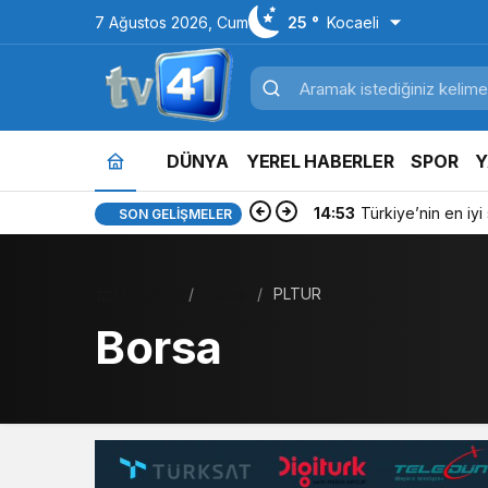
7 Ağustos 2026, Cum
25 °
Kocaeli
DÜNYA
YEREL HABERLER
SPOR
Y
14:53
Türkiye’nin en iyi si
SON GELIŞMELER
Haberler
Borsa
PLTUR
Borsa