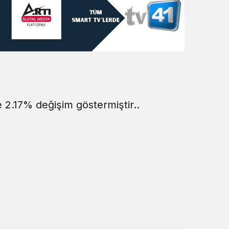
Sistem Modu
Sistem modunu seçin.
e 2.17% değişim göstermiştir..