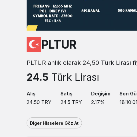
PLTUR
PLTUR anlık olarak 24,50 Türk Lirası f
24.5
Türk Lirası
Alış
Satış
Değişim
Son Gü
24,50
TRY
24.5
TRY
2.17
%
18:10:0
Diğer Hisselere Göz At