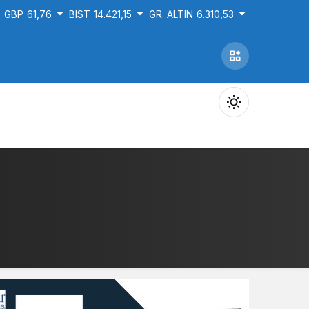
GBP
61,76
BIST
14.421,15
GR. ALTIN
6.310,53
Gündüz Modu
Gündüz modunu seçin.
Gece Modu
Gece modunu seçin.