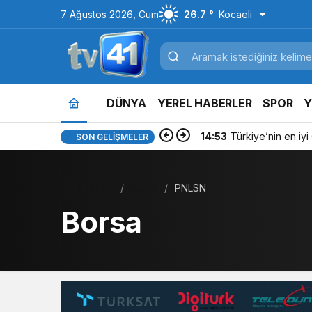
7 Ağustos 2026, Cum
26.7 °
Kocaeli
DÜNYA
YEREL HABERLER
SPOR
Y
14:53
Türkiye’nin en iyi si
SON GELIŞMELER
Haberler
Borsa
PNLSN
Borsa