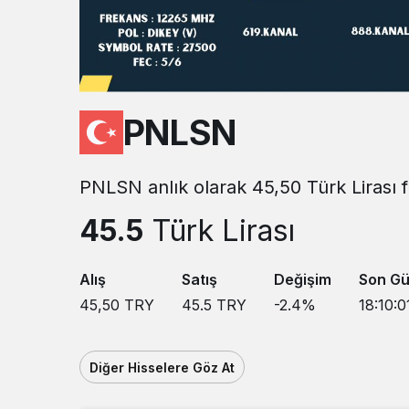
PNLSN
PNLSN anlık olarak 45,50 Türk Lirası f
45.5
Türk Lirası
Alış
Satış
Değişim
Son Gü
45,50
TRY
45.5
TRY
-2.4
%
18:10:0
Diğer Hisselere Göz At