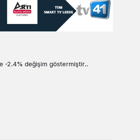
Sistem Modu
Sistem modunu seçin.
e -2.4% değişim göstermiştir..