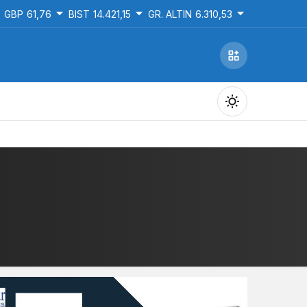
GBP
61,76
BIST
14.421,15
GR. ALTIN
6.310,53
Gündüz Modu
Gündüz modunu seçin.
Gece Modu
Gece modunu seçin.