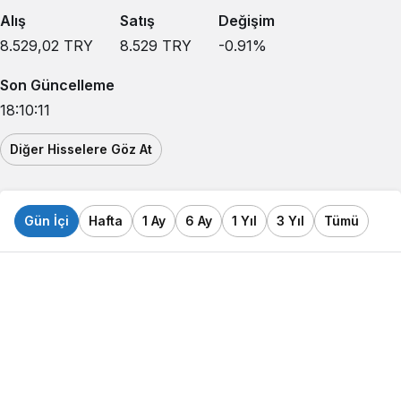
Alış
Satış
Değişim
8.529,02
TRY
8.529
TRY
-0.91
%
Son Güncelleme
18:10:11
Diğer Hisselere Göz At
Gün İçi
Hafta
1 Ay
6 Ay
1 Yıl
3 Yıl
Tümü