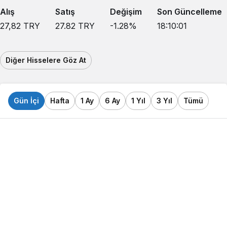
Alış
Satış
Değişim
Son Güncelleme
27,82
TRY
27.82
TRY
-1.28
%
18:10:01
Diğer Hisselere Göz At
Gün İçi
Hafta
1 Ay
6 Ay
1 Yıl
3 Yıl
Tümü