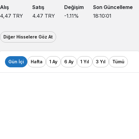
Alış
Satış
Değişim
Son Güncelleme
4,47
TRY
4.47
TRY
-1.11
%
18:10:01
Diğer Hisselere Göz At
Gün İçi
Hafta
1 Ay
6 Ay
1 Yıl
3 Yıl
Tümü