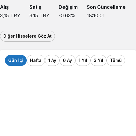
Alış
Satış
Değişim
Son Güncelleme
3,15
TRY
3.15
TRY
-0.63
%
18:10:01
Diğer Hisselere Göz At
Gün İçi
Hafta
1 Ay
6 Ay
1 Yıl
3 Yıl
Tümü