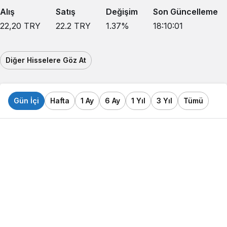
Alış
Satış
Değişim
Son Güncelleme
22,20
TRY
22.2
TRY
1.37
%
18:10:01
Diğer Hisselere Göz At
Gün İçi
Hafta
1 Ay
6 Ay
1 Yıl
3 Yıl
Tümü