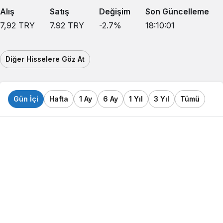
Alış
Satış
Değişim
Son Güncelleme
7,92
TRY
7.92
TRY
-2.7
%
18:10:01
Diğer Hisselere Göz At
Gün İçi
Hafta
1 Ay
6 Ay
1 Yıl
3 Yıl
Tümü