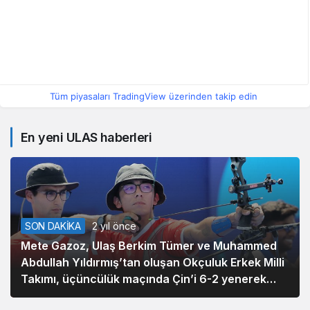
Tüm piyasaları TradingView üzerinden takip edin
En yeni ULAS haberleri
SON DAKİKA
2 yıl önce
Mete Gazoz, Ulaş Berkim Tümer ve Muhammed
Abdullah Yıldırmış’tan oluşan Okçuluk Erkek Milli
Takımı, üçüncülük maçında Çin’i 6-2 yenerek
bronz madalya kazandı.