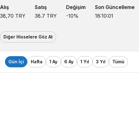
Alış
Satış
Değişim
Son Güncelleme
38,70
TRY
38.7
TRY
-10
%
18:10:01
Diğer Hisselere Göz At
Gün İçi
Hafta
1 Ay
6 Ay
1 Yıl
3 Yıl
Tümü