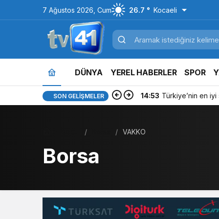
7 Ağustos 2026, Cum
26.7 °
Kocaeli
DÜNYA
YEREL HABERLER
SPOR
Y
14:53
Türkiye’nin en iyi si
SON GELIŞMELER
Haberler
Borsa
VAKKO
Borsa