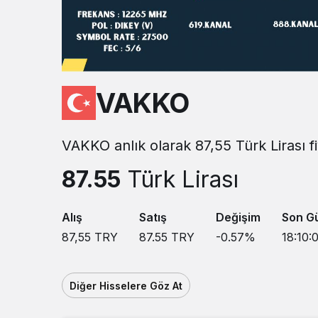
VAKKO
VAKKO anlık olarak 87,55 Türk Lirası f
87.55
Türk Lirası
Alış
Satış
Değişim
Son G
87,55
TRY
87.55
TRY
-0.57
%
18:10:
Diğer Hisselere Göz At