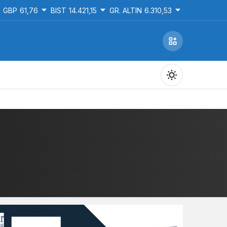
GBP
61,76
BIST
14.421,15
GR. ALTIN
6.310,53
Gündüz Modu
Gündüz modunu seçin.
Gece Modu
Gece modunu seçin.