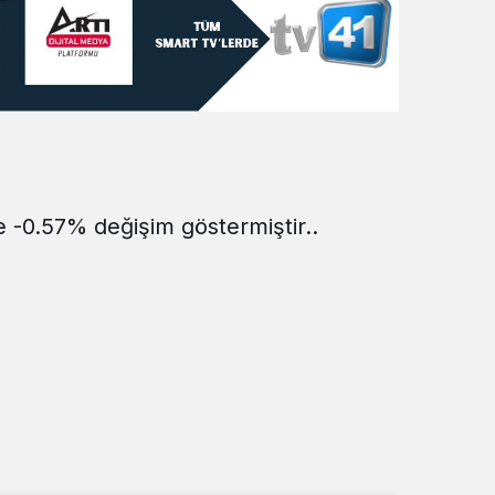
Sistem Modu
Sistem modunu seçin.
e -0.57% değişim göstermiştir..