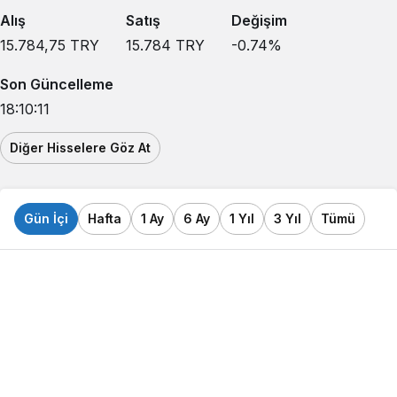
Alış
Satış
Değişim
15.784,75
TRY
15.784
TRY
-0.74
%
Son Güncelleme
18:10:11
Diğer Hisselere Göz At
Gün İçi
Hafta
1 Ay
6 Ay
1 Yıl
3 Yıl
Tümü