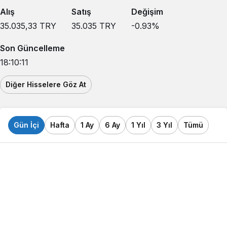
Alış
Satış
Değişim
35.035,33
TRY
35.035
TRY
-0.93
%
Son Güncelleme
18:10:11
Diğer Hisselere Göz At
Gün İçi
Hafta
1 Ay
6 Ay
1 Yıl
3 Yıl
Tümü