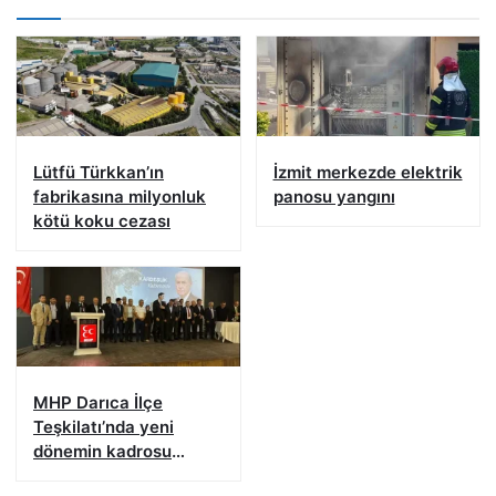
Lütfü Türkkan’ın
İzmit merkezde elektrik
fabrikasına milyonluk
panosu yangını
kötü koku cezası
MHP Darıca İlçe
Teşkilatı’nda yeni
dönemin kadrosu
açıklandı