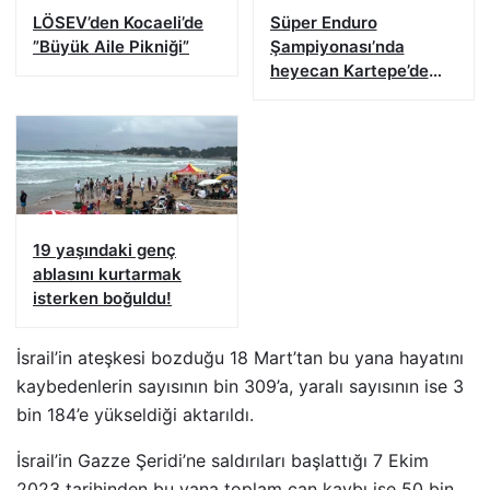
LÖSEV’den Kocaeli’de
Süper Enduro
”Büyük Aile Pikniği”
Şampiyonası’nda
heyecan Kartepe’de
başladı
19 yaşındaki genç
ablasını kurtarmak
isterken boğuldu!
İsrail’in ateşkesi bozduğu 18 Mart’tan bu yana hayatını
kaybedenlerin sayısının bin 309’a, yaralı sayısının ise 3
bin 184’e yükseldiği aktarıldı.
İsrail’in Gazze Şeridi’ne saldırıları başlattığı 7 Ekim
2023 tarihinden bu yana toplam can kaybı ise 50 bin