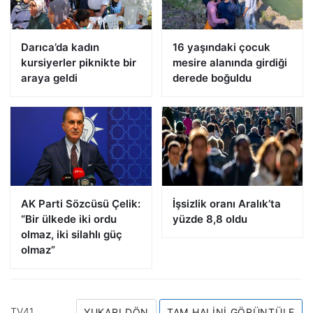
Darıca’da kadın
16 yaşındaki çocuk
kursiyerler piknikte bir
mesire alanında girdiği
araya geldi
derede boğuldu
AK Parti Sözcüsü Çelik:
İşsizlik oranı Aralık’ta
“Bir ülkede iki ordu
yüzde 8,8 oldu
olmaz, iki silahlı güç
olmaz”
TV41
YUKARI DÖN
TAM HALINI GÖRÜNTÜLE