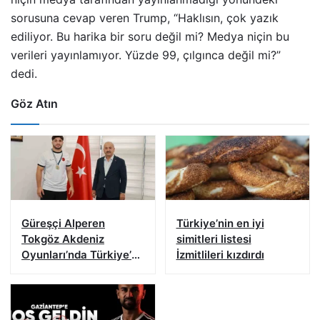
sorusuna cevap veren Trump, “Haklısın, çok yazık
ediliyor. Bu harika bir soru değil mi? Medya niçin bu
verileri yayınlamıyor. Yüzde 99, çılgınca değil mi?”
dedi.
Göz Atın
Güreşçi Alperen
Türkiye’nin en iyi
Tokgöz Akdeniz
simitleri listesi
Oyunları’nda Türkiye’yi
İzmitlileri kızdırdı
temsil edecek