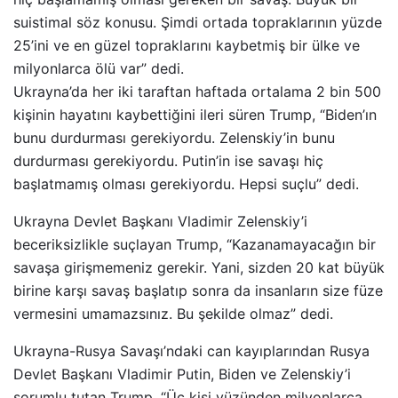
suistimal söz konusu. Şimdi ortada topraklarının yüzde
25’ini ve en güzel topraklarını kaybetmiş bir ülke ve
milyonlarca ölü var” dedi.
Ukrayna’da her iki taraftan haftada ortalama 2 bin 500
kişinin hayatını kaybettiğini ileri süren Trump, “Biden’ın
bunu durdurması gerekiyordu. Zelenskiy’in bunu
durdurması gerekiyordu. Putin’in ise savaşı hiç
başlatmamış olması gerekiyordu. Hepsi suçlu” dedi.
Ukrayna Devlet Başkanı Vladimir Zelenskiy’i
beceriksizlikle suçlayan Trump, “Kazanamayacağın bir
savaşa girişmemeniz gerekir. Yani, sizden 20 kat büyük
birine karşı savaş başlatıp sonra da insanların size füze
vermesini umamazsınız. Bu şekilde olmaz” dedi.
Ukrayna-Rusya Savaşı’ndaki can kayıplarından Rusya
Devlet Başkanı Vladimir Putin, Biden ve Zelenskiy’i
sorumlu tutan Trump, “Üç kişi yüzünden milyonlarca