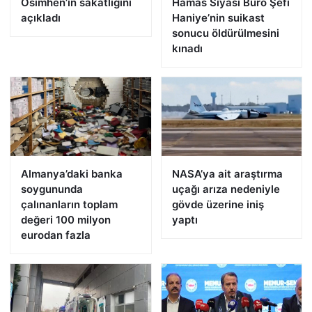
Osimhen’in sakatlığını
Hamas Siyasi Büro Şefi
açıkladı
Haniye’nin suikast
sonucu öldürülmesini
kınadı
Almanya’daki banka
NASA’ya ait araştırma
soygununda
uçağı arıza nedeniyle
çalınanların toplam
gövde üzerine iniş
değeri 100 milyon
yaptı
eurodan fazla