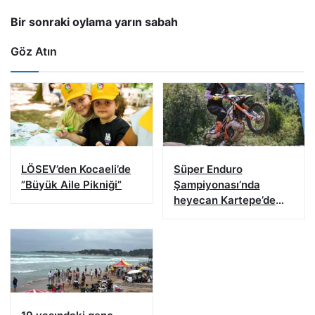
Bir sonraki oylama yarın sabah
Göz Atın
LÖSEV’den Kocaeli’de
Süper Enduro
”Büyük Aile Pikniği”
Şampiyonası’nda
heyecan Kartepe’de
başladı