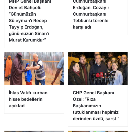
MHP Genel Başkanı
Cumhurbaşkanı
Devlet Bahçeli:
Erdoğan, Cezayir
“Günümüzün
Cumhurbaşkanı
Süleyman’ı Recep
Tebbun’u törenle
Tayyip Erdoğan,
karşıladı
günümüzün Sinan’ı
Murat Kurum’dur”
İhlas Vakfı kurban
CHP Genel Başkanı
hisse bedellerini
Özel: “Rıza
açıkladı
Başkanımızın
tutuklanması hepimizi
derinden üzdü, sarstı”