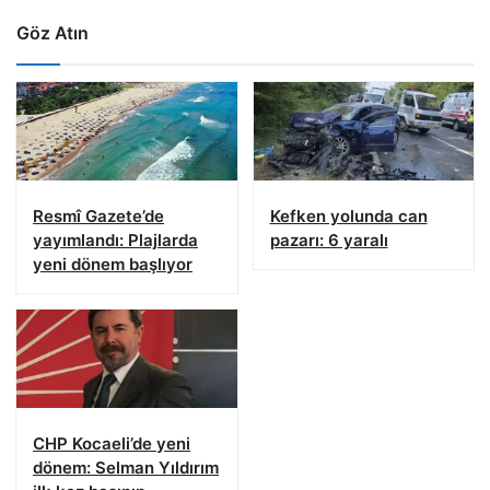
Göz Atın
Resmî Gazete’de
Kefken yolunda can
yayımlandı: Plajlarda
pazarı: 6 yaralı
yeni dönem başlıyor
CHP Kocaeli’de yeni
dönem: Selman Yıldırım