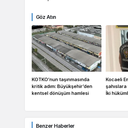
Göz Atın
KOTKO’nun taşınmasında
Kocaeli E
kritik adım: Büyükşehir’den
şahıslara
kentsel dönüşüm hamlesi
İki hüküm
Benzer Haberler