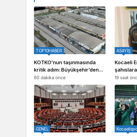
TOP10HABER
ASAYİŞ
KOTKO’nun taşınmasında
Kocaeli 
kritik adım: Büyükşehir’den
şahıslara
kentsel dönüşüm hamlesi
İki hüküm
60 dakika önce
19 saat ön
GENEL
Kocaelisp