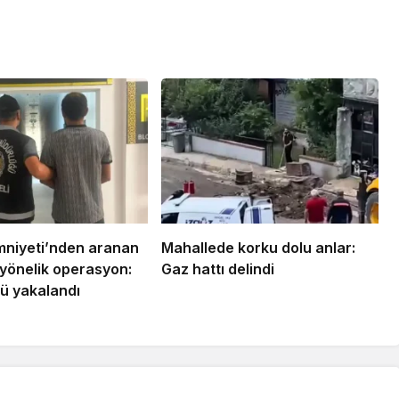
mniyeti’nden aranan
Mahallede korku dolu anlar:
 yönelik operasyon:
Gaz hattı delindi
lü yakalandı