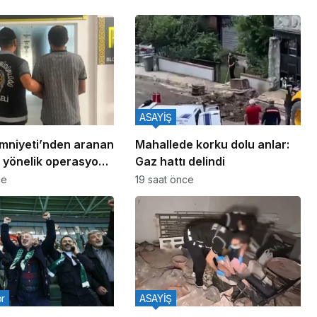
ASAYİŞ
Emniyeti’nden aranan
Mahallede korku dolu anlar:
 yönelik operasyon:
Gaz hattı delindi
lü yakalandı
ce
19 saat önce
or
ASAYİŞ