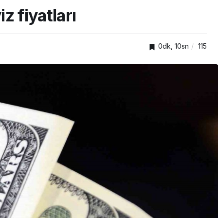
z fiyatları
0dk, 10sn
115
TOP20HABER
cuk ve
Darıca’da cadde ve
er eğitimi
sokaklarda yenileme
mesaisi