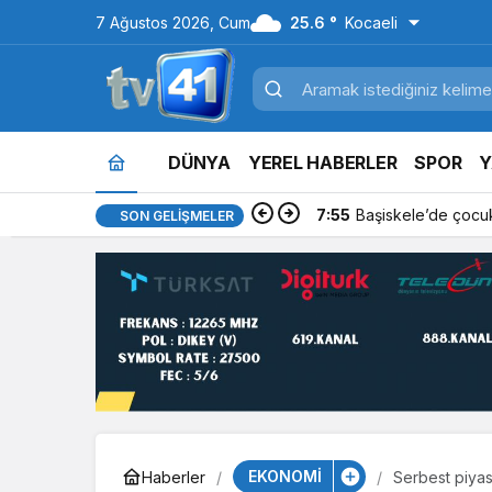
7 Ağustos 2026, Cum
25.6 °
Kocaeli
DÜNYA
YEREL HABERLER
SPOR
Y
7:55
Başiskele’de çocuk
SON GELIŞMELER
EKONOMİ
Haberler
Serbest piyas