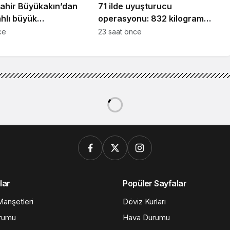
ahir Büyükakın’dan
71 ilde uyuşturucu
ahlı büyük
operasyonu: 832 kilogram
a çağrı
uyuşturucu madde ele
ce
23 saat önce
geçirildi
lar
Popüler Sayfalar
anşetleri
Döviz Kurları
rumu
Hava Durumu