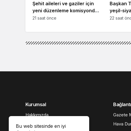
Şehit aileleri ve gaziler için
Başkan T
yeni düzenleme komisyondan
yeşil-siy
geçti
buluşmay
21 saat önce
22 saat ön
Kurumsal
Bağlantı
Hakkımızda
Gazete M
İletişim
Hava Du
Bu web sitesinde en iyi