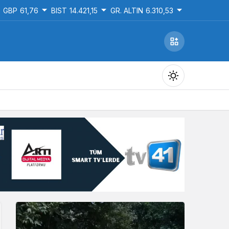
GBP
61,76
BIST
14.421,15
GR. ALTIN
6.310,53
Gündüz Modu
Gündüz modunu seçin.
Gece Modu
Gece modunu seçin.