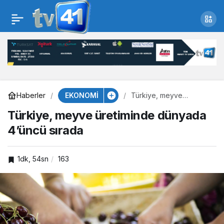
Türkiye, meyve
üretiminde dünyada
4’üncü sırada
EKONOMİ
Haberler
Türkiye, meyve
üretiminde dünyada
Türkiye, meyve üretiminde dünyada
4’üncü sırada
4’üncü sırada
1dk, 54sn
163