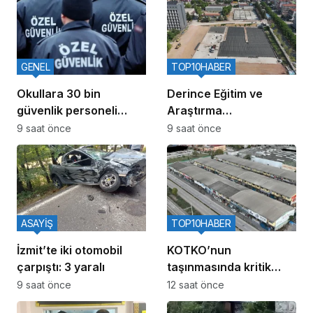
GENEL
TOP10HABER
Okullara 30 bin
Derince Eğitim ve
güvenlik personeli
Araştırma
alınacak
Hastanesinin yanına
9 saat önce
9 saat önce
120 yataklı yeni tesis
ASAYİŞ
TOP10HABER
İzmit’te iki otomobil
KOTKO’nun
çarpıştı: 3 yaralı
taşınmasında kritik
adım: Büyükşehir’den
9 saat önce
12 saat önce
kentsel dönüşüm