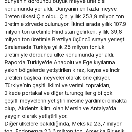
dünyanın dördüncü büyük meyve üreticisi
konumunda yer aldı. Dünyanın en fazla meyve
üreten ülkesi Çin oldu. Çin, yıllık 253,9 milyon ton
üretimle zirvede bulunuyor. İkinci sırada yıllık 107,9
milyon ton üretimle Hindistan gelirken, yıllık 39,8
milyon ton üretimle Brezilya üçüncü sıraya yerleşti.
Sıralamada Türkiye yıllık 25 milyon tonluk
üretimiyle dördüncü ülke konumunda yer aldı.
Raporda Türkiye’de Anadolu ve Ege kıyılarına
yakın bölgelerde yetiştirilen kiraz, kayısı ve incir
üretilen başlıca meyveler olarak öne çıkıyor.
Türkiye’nin çeşitli iklimi ve verimli toprakları,
ülkede portakal ve diğer turunçgiller gibi çok
çeşitli meyvelerin yetiştirilmesine yardımcı olmakta
olup, Akdeniz iklimi olan Mersin ve Antalya’da
yaygın olarak yetiştiriliyor.
Diğer ülkelere bakıldığında, Meksika 23,7 milyon
ton, Endonezya 23,6 milyon ton, Amerika Birleşik