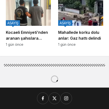
hamlesi
ASAYİŞ
ASAYİŞ
Kocaeli Emniyeti’nden
Mahallede korku dolu
aranan şahıslara
anlar: Gaz hattı delindi
yönelik operasyon: İki
1 gün önce
1 gün önce
hükümlü yakalandı