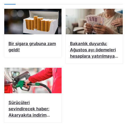
Bir sigara grubuna zam
Bakanlık duyurdu:
geldi!
Ağustos ayı ödemeleri
hesaplara yatırılmaya
başlandı
Sürücüleri
sevindirecek haber:
Akaryakıta indirim
geldi