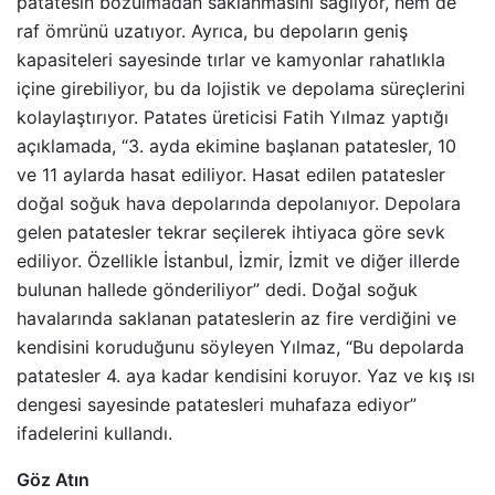
patatesin bozulmadan saklanmasını sağlıyor, hem de
raf ömrünü uzatıyor. Ayrıca, bu depoların geniş
kapasiteleri sayesinde tırlar ve kamyonlar rahatlıkla
içine girebiliyor, bu da lojistik ve depolama süreçlerini
kolaylaştırıyor. Patates üreticisi Fatih Yılmaz yaptığı
açıklamada, “3. ayda ekimine başlanan patatesler, 10
ve 11 aylarda hasat ediliyor. Hasat edilen patatesler
doğal soğuk hava depolarında depolanıyor. Depolara
gelen patatesler tekrar seçilerek ihtiyaca göre sevk
ediliyor. Özellikle İstanbul, İzmir, İzmit ve diğer illerde
bulunan hallede gönderiliyor” dedi. Doğal soğuk
havalarında saklanan patateslerin az fire verdiğini ve
kendisini koruduğunu söyleyen Yılmaz, “Bu depolarda
patatesler 4. aya kadar kendisini koruyor. Yaz ve kış ısı
dengesi sayesinde patatesleri muhafaza ediyor”
ifadelerini kullandı.
Göz Atın