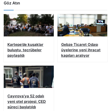
Göz Atın
Kartepe’de kuşaklar
Gebze Ticaret Odası
buluştu, tecrübeler
üyelerine yeni ihracat
paylaşıldı
kapıları aralıyor
Çayırova’ya 52 odalı
yeni otel projesi: ÇED
süreci başlatıldı