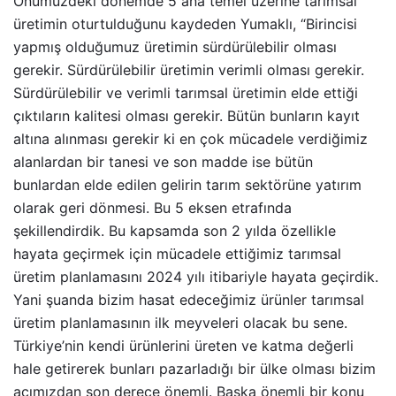
Önümüzdeki dönemde 5 ana temel üzerine tarımsal
üretimin oturtulduğunu kaydeden Yumaklı, “Birincisi
yapmış olduğumuz üretimin sürdürülebilir olması
gerekir. Sürdürülebilir üretimin verimli olması gerekir.
Sürdürülebilir ve verimli tarımsal üretimin elde ettiği
çıktıların kalitesi olması gerekir. Bütün bunların kayıt
altına alınması gerekir ki en çok mücadele verdiğimiz
alanlardan bir tanesi ve son madde ise bütün
bunlardan elde edilen gelirin tarım sektörüne yatırım
olarak geri dönmesi. Bu 5 eksen etrafında
şekillendirdik. Bu kapsamda son 2 yılda özellikle
hayata geçirmek için mücadele ettiğimiz tarımsal
üretim planlamasını 2024 yılı itibariyle hayata geçirdik.
Yani şuanda bizim hasat edeceğimiz ürünler tarımsal
üretim planlamasının ilk meyveleri olacak bu sene.
Türkiye’nin kendi ürünlerini üreten ve katma değerli
hale getirerek bunları pazarladığı bir ülke olması bizim
açımızdan son derece önemli. Başka önemli bir konu