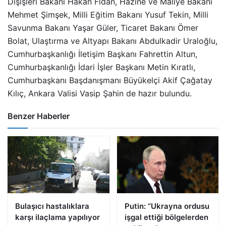
Dışişleri Bakanı Hakan Fidan, Hazine ve Maliye Bakanı
Mehmet Şimşek, Milli Eğitim Bakanı Yusuf Tekin, Milli
Savunma Bakanı Yaşar Güler, Ticaret Bakanı Ömer
Bolat, Ulaştırma ve Altyapı Bakanı Abdulkadir Uraloğlu,
Cumhurbaşkanlığı İletişim Başkanı Fahrettin Altun,
Cumhurbaşkanlığı İdari İşler Başkanı Metin Kıratlı,
Cumhurbaşkanı Başdanışmanı Büyükelçi Akif Çağatay
Kılıç, Ankara Valisi Vasip Şahin de hazır bulundu.
Benzer Haberler
Bulaşıcı hastalıklara
Putin: “Ukrayna ordusu
karşı ilaçlama yapılıyor
işgal ettiği bölgelerden