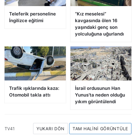
Teleferik personeline
“Kız meselesi”
İngilizce eğitimi
kavgasında ölen 16
yaşındaki genç son
yolculuğuna uğurlandı
Trafik ışıklarında kaza:
İsrail ordusunun Han
Otomobil takla attı
Yunus’ta neden olduğu
yıkım görüntülendi
TV41
YUKARI DÖN
TAM HALINI GÖRÜNTÜLE