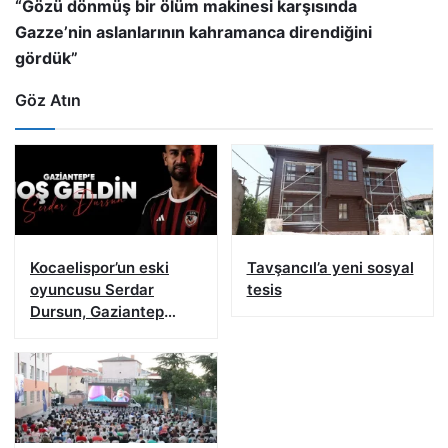
“Gözü dönmüş bir ölüm makinesi karşısında
Gazze’nin aslanlarının kahramanca direndiğini
gördük”
Göz Atın
Kocaelispor’un eski
Tavşancıl’a yeni sosyal
oyuncusu Serdar
tesis
Dursun, Gaziantep
FK’da