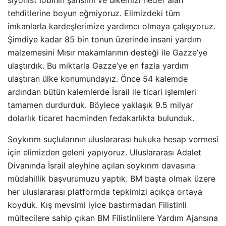
siyonist lobinin şahsımı ve ülkemizi hedef alan
tehditlerine boyun eğmiyoruz. Elimizdeki tüm
imkanlarla kardeşlerimize yardımcı olmaya çalışıyoruz.
Şimdiye kadar 85 bin tonun üzerinde insani yardım
malzemesini Mısır makamlarının desteği ile Gazze’ye
ulaştırdık. Bu miktarla Gazze’ye en fazla yardım
ulaştıran ülke konumundayız. Önce 54 kalemde
ardından bütün kalemlerde İsrail ile ticari işlemleri
tamamen durdurduk. Böylece yaklaşık 9.5 milyar
dolarlık ticaret hacminden fedakarlıkta bulunduk.
Soykırım suçlularının uluslararası hukuka hesap vermesi
için elimizden geleni yapıyoruz. Uluslararası Adalet
Divanında İsrail aleyhine açılan soykırım davasına
müdahillik başvurumuzu yaptık. BM başta olmak üzere
her uluslararası platformda tepkimizi açıkça ortaya
koyduk. Kış mevsimi iyice bastırmadan Filistinli
mültecilere sahip çıkan BM Filistinlilere Yardım Ajansına