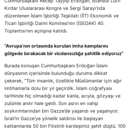
Cumhurbaşkanı Recep Tayyip Erdoğan, İstanbul Lütfi
Kırdar Uluslararası Kongre ve Sergi Sarayı’nda
düzenlenen İslam İşbirliği Teşkilatı (İİT) Ekonomik ve
Ticari İşbirliği Daimi Komitesi’nin (İSEDAK) 40.
Toplantısı’nın açılışına katıldı.
“Avrupa’nın ortasında kurulan imha kamplarını
gölgede bırakacak bir vicdansızlığa şahitlik ediyoruz”
Burada konuşan Cumhurbaşkanı Erdoğan İslam
dünyasının içerisinde bulunduğu duruma dikkat
çekerek, “Tüm insanlık, özellikle Müslümanlar için ağır
imtihanlarla dolu bir yıl geçirdik. İslam coğrafyası
tarihinde hiç olmadığı kadar kanla, acıyla, gözyaşı ve
zulümle anılır hale geldi. Son asrın en vahşi
soykırımlarından biri Gazze’de yaşandı ve yaşanıyor.
İsrail’in Gazze’ye yönelik saldırısı ile başlayan
katliamlarda 50 bin Filistinli kardeşimiz şehit düştü. 100