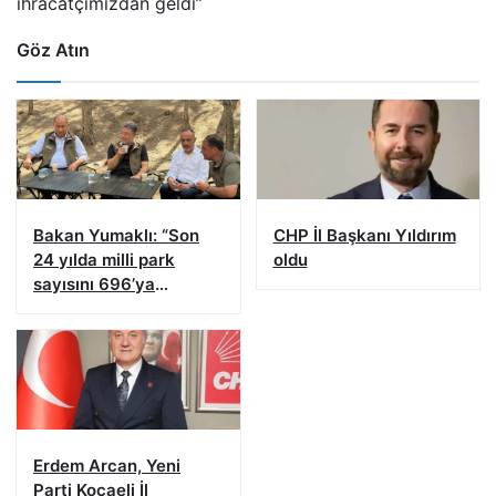
ihracatçımızdan geldi”
Göz Atın
Bakan Yumaklı: “Son
CHP İl Başkanı Yıldırım
24 yılda milli park
oldu
sayısını 696’ya
çıkardık”
Erdem Arcan, Yeni
Parti Kocaeli İl