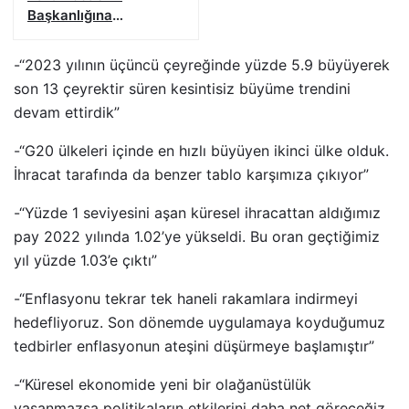
Başkanlığına
Yetkilendirildi
-“2023 yılının üçüncü çeyreğinde yüzde 5.9 büyüyerek
son 13 çeyrektir süren kesintisiz büyüme trendini
devam ettirdik”
-“G20 ülkeleri içinde en hızlı büyüyen ikinci ülke olduk.
İhracat tarafında da benzer tablo karşımıza çıkıyor”
-“Yüzde 1 seviyesini aşan küresel ihracattan aldığımız
pay 2022 yılında 1.02’ye yükseldi. Bu oran geçtiğimiz
yıl yüzde 1.03’e çıktı”
-“Enflasyonu tekrar tek haneli rakamlara indirmeyi
hedefliyoruz. Son dönemde uygulamaya koyduğumuz
tedbirler enflasyonun ateşini düşürmeye başlamıştır”
-“Küresel ekonomide yeni bir olağanüstülük
yaşanmazsa politikaların etkilerini daha net göreceğiz.