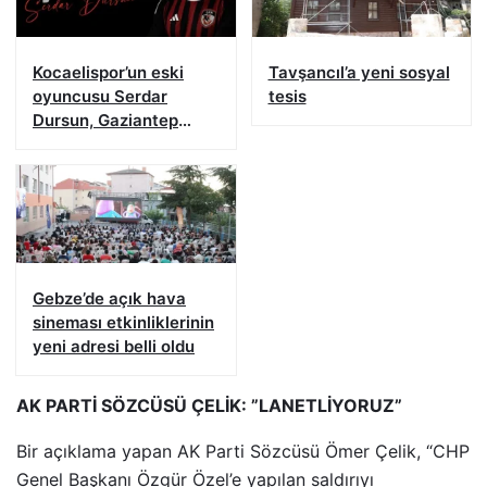
Kocaelispor’un eski
Tavşancıl’a yeni sosyal
oyuncusu Serdar
tesis
Dursun, Gaziantep
FK’da
Gebze’de açık hava
sineması etkinliklerinin
yeni adresi belli oldu
AK PARTİ SÖZCÜSÜ ÇELİK: ”LANETLİYORUZ”
Bir açıklama yapan AK Parti Sözcüsü Ömer Çelik, “CHP
Genel Başkanı Özgür Özel’e yapılan saldırıyı