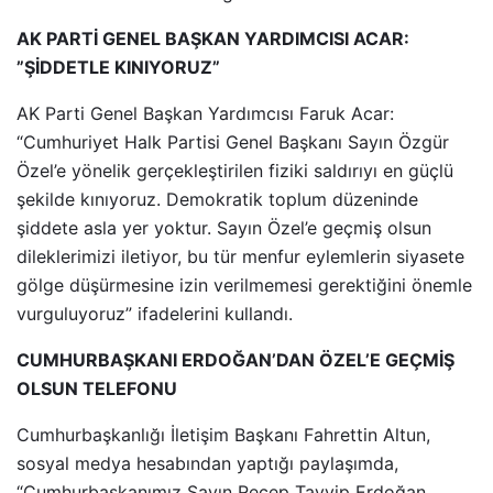
AK PARTİ GENEL BAŞKAN YARDIMCISI ACAR:
”ŞİDDETLE KINIYORUZ”
AK Parti Genel Başkan Yardımcısı Faruk Acar:
“Cumhuriyet Halk Partisi Genel Başkanı Sayın Özgür
Özel’e yönelik gerçekleştirilen fiziki saldırıyı en güçlü
şekilde kınıyoruz. Demokratik toplum düzeninde
şiddete asla yer yoktur. Sayın Özel’e geçmiş olsun
dileklerimizi iletiyor, bu tür menfur eylemlerin siyasete
gölge düşürmesine izin verilmemesi gerektiğini önemle
vurguluyoruz” ifadelerini kullandı.
CUMHURBAŞKANI ERDOĞAN’DAN ÖZEL’E GEÇMİŞ
OLSUN TELEFONU
Cumhurbaşkanlığı İletişim Başkanı Fahrettin Altun,
sosyal medya hesabından yaptığı paylaşımda,
“Cumhurbaşkanımız Sayın Recep Tayyip Erdoğan,