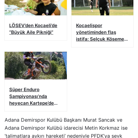
LÖSEV’den Kocaeli’de
Kocaelispor
”Büyük Aile Pikniği”
yönetiminden flaş
istifa: Selçuk Kösemen
görevi bıraktı
Süper Enduro
Şampiyonası’nda
heyecan Kartepe’de
başladı
Adana Demirspor Kulübü Başkanı Murat Sancak ve
Adana Demirspor Kulübü idarecisi Metin Korkmaz ise
’talimatlara aykırı hareketi’ nedeniyle PFDK’ya sevk