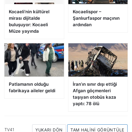
Kocaeli’nin kültürel
Kocaelispor –
mirası dijitalde
Şanlıurfaspor maçının
buluşuyor: Kocaeli
ardından
Müze yayında
Patlamanın olduğu
İran’ın sınır dışı ettiği
fabrikaya aileler geldi
Afgan göçmenleri
taşıyan otobüs kaza
yaptı: 78 ölü
TV41
YUKARI DÖN
TAM HALINI GÖRÜNTÜLE