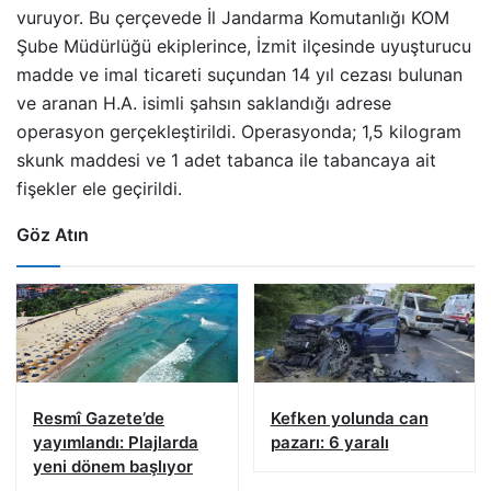
vuruyor. Bu çerçevede İl Jandarma Komutanlığı KOM
Şube Müdürlüğü ekiplerince, İzmit ilçesinde uyuşturucu
madde ve imal ticareti suçundan 14 yıl cezası bulunan
ve aranan H.A. isimli şahsın saklandığı adrese
operasyon gerçekleştirildi. Operasyonda; 1,5 kilogram
skunk maddesi ve 1 adet tabanca ile tabancaya ait
fişekler ele geçirildi.
Göz Atın
Resmî Gazete’de
Kefken yolunda can
yayımlandı: Plajlarda
pazarı: 6 yaralı
yeni dönem başlıyor